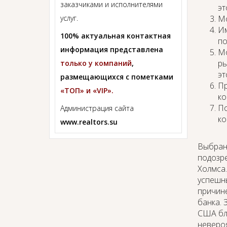
заказчиками и исполнителями
эт
услуг.
Мо
Им
100% актуальная контактная
по
информация представлена
Мо
ры
только у компаний
,
эт
размещающихся с пометками
Пр
«ТОП» и «VIP».
ко
По
Администрация сайта
ко
www.realtors.su
Выбран
подозре
Холмса.
успешны
причине
банка. 
США бла
неверо