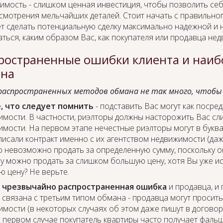
мость - слишком ценная инвестиция, чтобы позволить себе
смотрения мельчайших деталей. Стоит начать с правильно
 сделать потенциальную сделку максимально надежной и н
ться, каким образом Вас, как покупателя или продавца нед
ространенные ошибки клиента и наи
на
распространенных методов обмана не так много, чтобы н
, что следует помнить
- подставить Вас могут как посред
имости. В частности, риэлторы должны насторожить Вас с
мости. На первом этапе нечестные риэлторы могут в букв
исали контракт именно с их агентством недвижимости (да
 невозможно продать за определенную сумму, поскольку он
у можно продать за слишком большую цену, хотя Вы уже и
 цену? Не верьте.
 чрезвычайно распространенная ошибка
и продавца, и 
связана с третьим типом обмана - продавца могут просит
мости (в некоторых случаях об этом даже пишут в договор
 В первом случае покупатель квартиры часто получает фаль