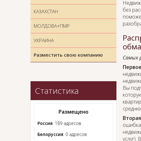
Недвижи
без рас
КАЗАХСТАН
поможет
разобра
МОЛДОВА+ПМР
Расп
УКРАИНА
обма
Разместить свою компанию
Самых 
Первое
недвиж
недвижи
Вы подп
Статистика
которую
квартир
среднюю
Размещено
Вторая
Россия
: 189 адресов
ошибка 
недвижи
Белоруссия
: 0 адресов
услуг).