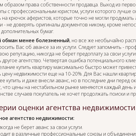
 образом права собственности продавца. Выход из первой
ты с профессиональным юристом, услуги которого лучше оп
 на крючок аферистов, которые точно не могли продумать
и - не доверять оригиналы документов никому, кроме непо
 дополнительных бумаг.
 обман менее болезненный
, но все же необычайно рас
росить Вас об авансе за их услуги. Следует запомнить - п
вою репутацию, никогда не берет предоплату за свои услуги
ь другое агентство. Четвертая ошибка потенциального клие
желание купить квартиру максимально быстро может привести
 цену недвижимости еще на 10-20%. Для Вас нашли квартиру
ее купить и даже внесли аванс, но в последние дни перед
, что цены на нестабильном рынке меняются каждый день и 
стве случаев покупатель не хочет продолжать поиски и пр
ерии оценки агентства недвижимости
ое агентство недвижимости:
когда не берет аванс за свои услуги.
одит в различные профессиональные союзы и объединени