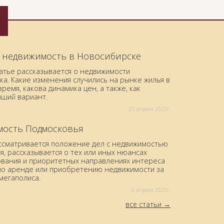
 недвижимость в Новосибирске
татье рассказывается о недвижимости
а. Какие изменения случились на рынке жилья в
ремя, какова динамика цен, а также, как
чший вариант.
23 aпреля 2023г.
ость Подмосковья
ассматривается положение дел с недвижимостью
, рассказывается о тех или иных нюансах
вания и приоритетных направлениях интереса
по аренде или приобретению недвижимости за
мегаполиса.
6 aпреля 2023г.
все статьи