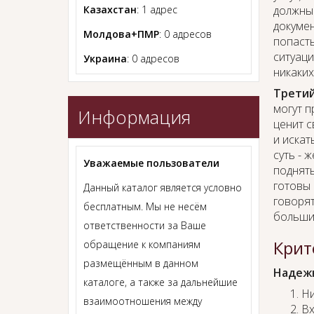
Казахстан
: 1 адрес
должным
докумен
Молдова+ПМР
: 0 адресов
попасть
ситуаци
Украина
: 0 адресов
никаких
Третий
могут п
Информация
ценит с
и искат
суть - 
Уважаемые пользователи
поднять
готовы 
Данный каталог является условно
говорят
бесплатным. Мы не несём
большин
ответственности за Ваше
Крит
обращение к компаниям
размещённым в данном
Надежн
каталоге, а также за дальнейшие
Ни
взаимоотношения между
Вх