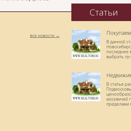
Статьи
Покупаем
все новости
В данной с
Новосибирск
последнее в
выбрать лу
Недвижим
В статье р
Подмосковья
ценообразо
москвичей 
пределами 