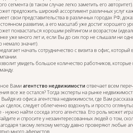
ого сегмента (в таком случае легко заметить его авторитет).
жет предложить широкий ассортимент различных услуг каж
еет свои представительства в различных городах РФ, доказ
стоянном развитии, а его масштаб уже достиг хорошего ур
жет похвастаться хорошим рейтингом и возрастом (идеаль
нке уже много лет и, если Вы до сих пор не слышали ни од
о немало значит).
едлагает начать сотрудничество с визита в офис, который 
мпании.
зволит увидеть большое количество работников, которые 
манду.
ное Вами
агентство недвижимости
отвечает всем переч
ния все же остался? Тогда эксперты на рынке недвижимост
 Выйдя из офиса агентства недвижимости, где Вам рассказа
х сделок, следует облегченно вздохнуть и просто оглянуть
 - нужно найти соседа этого агентства. Его роль может игра
Зайдите и спросите у незаинтересованных людей о том, ско
годаря такому легкому методу давно проверяют любые аге
ятно много аферистов.