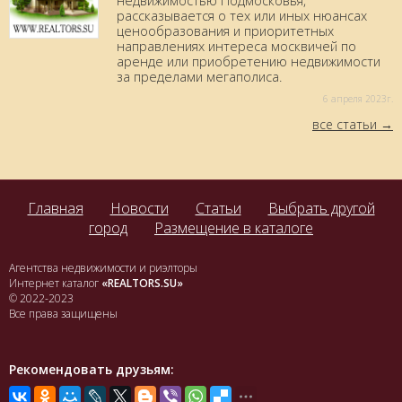
недвижимостью Подмосковья,
рассказывается о тех или иных нюансах
ценообразования и приоритетных
направлениях интереса москвичей по
аренде или приобретению недвижимости
за пределами мегаполиса.
6 aпреля 2023г.
все статьи
Главная
Новости
Статьи
Выбрать другой
город
Размещение в каталоге
Агентства недвижимости и риэлторы
Интернет каталог
«REALTORS.SU»
© 2022-2023
Все права защищены
Рекомендовать друзьям: