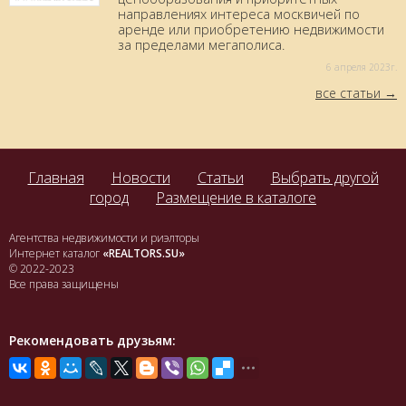
направлениях интереса москвичей по
аренде или приобретению недвижимости
за пределами мегаполиса.
6 aпреля 2023г.
все статьи
Главная
Новости
Статьи
Выбрать другой
город
Размещение в каталоге
Агентства недвижимости и риэлторы
Интернет каталог
«REALTORS.SU»
© 2022-2023
Все права защищены
Рекомендовать друзьям: