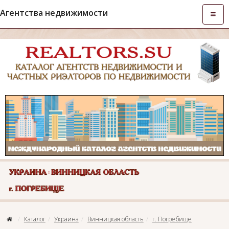
Агентства недвижимости
Откры
навиг
Каталог
Украина
Винницкая область
г. Погребище