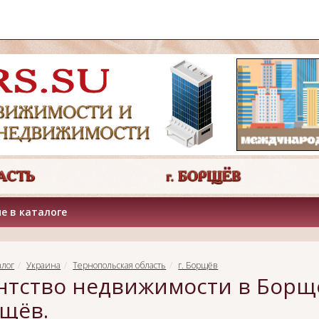
е в каталоге
алог
Украина
Тернопольская область
г. Борщёв
нтство недвижимости в Борщ
щёв.