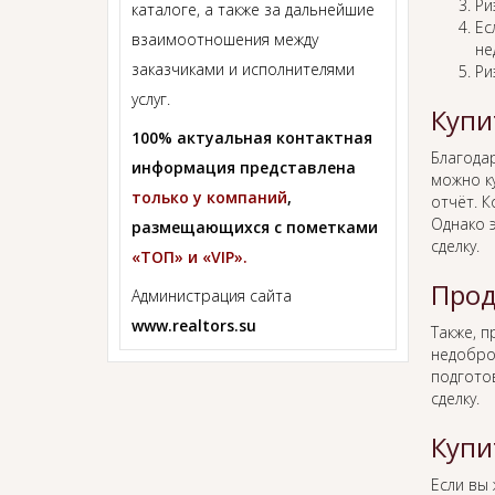
Ри
каталоге, а также за дальнейшие
Ес
взаимоотношения между
не
заказчиками и исполнителями
Ри
услуг.
Купи
100% актуальная контактная
Благода
информация представлена
можно к
только у компаний
,
отчёт. К
Однако 
размещающихся с пометками
сделку.
«ТОП» и «VIP».
Прод
Администрация сайта
www.realtors.su
Также, 
недобро
подгото
сделку.
Купи
Если вы