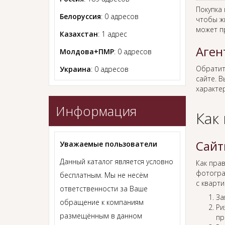
Покупка
Белоруссия
: 0 адресов
чтобы ж
может п
Казахстан
: 1 адрес
Аген
Молдова+ПМР
: 0 адресов
Обратит
Украина
: 0 адресов
сайте. В
характер
Информация
Как
Сайт
Уважаемые пользователи
Данный каталог является условно
Как пра
фотогра
бесплатным. Мы не несём
с кварти
ответственности за Ваше
За
обращение к компаниям
Ри
размещённым в данном
пр