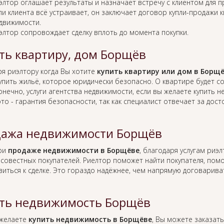
элтор оглашает результаты и назначает встречу с клиентом для 
ли клиента всё устраивает, он заключает договор купли-продажи 
движимости.
элтор сопровождает сделку вплоть до момента покупки.
ть квартиру, дом Борщёв
ря риэлтору когда Вы хотите
купить квартиру или дом в Борщ
упить жильё, которое юридически безопасно. О квартире будет 
онечно, услуги агентства недвижимости, если вы желаете купить 
это - гарантия безопасности, так как специалист отвечает за д
ажа недвижимости Борщёв
при
продаже недвижимости в Борщёве
, благодаря услугам риэ
совестных покупателей. Риелтор поможет найти покупателя, по
виться к сделке. Это гораздо надёжнее, чем напрямую договарив
ть недвижимость Борщёв
 желаете
купить недвижимость в Борщёве
, Вы можете заказать