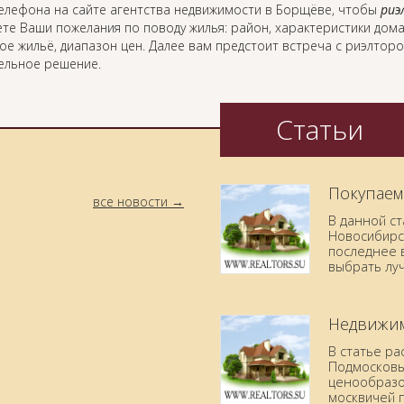
елефона на сайте агентства недвижимости в Борщёве, чтобы
риэ
те Ваши пожелания по поводу жилья: район, характеристики дома
ое жильё, диапазон цен. Далее вам предстоит встреча с риэлтор
ельное решение.
Статьи
Покупаем
все новости
В данной с
Новосибирск
последнее в
выбрать лу
Недвижим
В статье р
Подмосковья
ценообразо
москвичей 