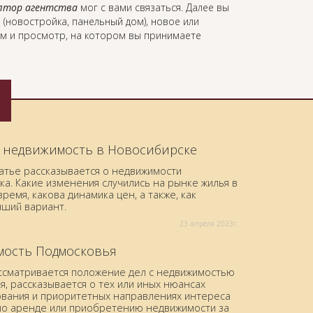
лтор агентства
мог с вами связаться. Далее вы
 (новостройка, панельный дом), новое или
ом и просмотр, на котором вы принимаете
 недвижимость в Новосибирске
татье рассказывается о недвижимости
а. Какие изменения случились на рынке жилья в
ремя, какова динамика цен, а также, как
чший вариант.
23 aпреля 2023г.
ость Подмосковья
ассматривается положение дел с недвижимостью
, рассказывается о тех или иных нюансах
вания и приоритетных направлениях интереса
по аренде или приобретению недвижимости за