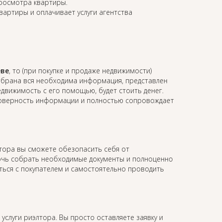
просмотра квартиры.
квартиры и оплачивает услуги агентства
ёве
, то (при покупке и продаже недвижимости)
собрана вся необходима информация, представлен
недвижимость с его помощью, будет стоить денег.
остоверность информации и полностью сопровождает
лтора вы сможете обезопасить себя от
мочь собрать необходимые документы и полноценно
аться с покупателем и самостоятельно проводить
 услуги риэлтора. Вы просто оставляете заявку и