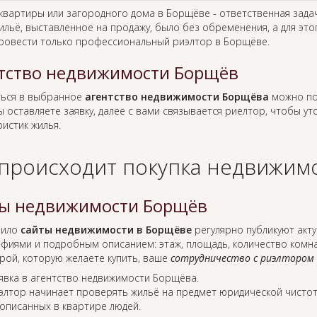
 квартиры или загородного дома в Борщёве - ответственная зада
ильё, выставленное на продажу, было без обременения, а для это
ровести только профессиональный риэлтор в Борщёве.
тство недвижимости Борщёв
ься в выбранное
агентство недвижимости Борщёва
можно по
ы оставляете заявку, далее с вами связывается риелтор, чтобы у
истик жилья.
 происходит покупка недвижимо
ы недвижимости Борщёв
вило
сайты недвижимости в Борщёве
регулярно публикуют акт
фиями и подробным описанием: этаж, площадь, количество комнат
рой, которую желаете купить, ваше
сотрудничество с риэлтором
явка в агентство недвижимости Борщёва.
элтор начинает проверять жильё на предмет юридической чистот
описанных в квартире людей.