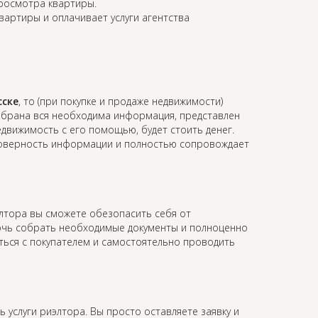
просмотра квартиры.
квартиры и оплачивает услуги агентства
сске
, то (при покупке и продаже недвижимости)
собрана вся необходима информация, представлен
недвижимость с его помощью, будет стоить денег.
остоверность информации и полностью сопровождает
элтора вы сможете обезопасить себя от
мочь собрать необходимые документы и полноценно
аться с покупателем и самостоятельно проводить
ь услуги риэлтора. Вы просто оставляете заявку и