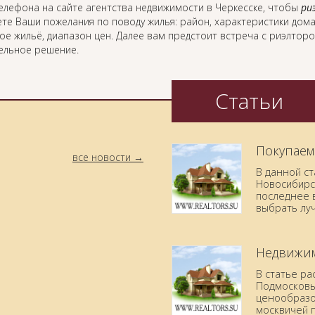
елефона на сайте агентства недвижимости в Черкесске, чтобы
ри
те Ваши пожелания по поводу жилья: район, характеристики дома
ое жильё, диапазон цен. Далее вам предстоит встреча с риэлтор
ельное решение.
Статьи
Покупаем
все новости
В данной с
Новосибирск
последнее в
выбрать лу
Недвижим
В статье р
Подмосковья
ценообразо
москвичей 