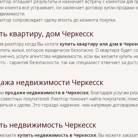
элтор оглашает результаты и назначает встречу с клиентом для 
ли клиента всё устраивает, он заключает договор купли-продажи 
движимости.
элтор сопровождает сделку вплоть до момента покупки.
ть квартиру, дом Черкесск
ря риэлтору когда Вы хотите
купить квартиру или дом в Черке
упить жильё, которое юридически безопасно. О квартире будет 
онечно, услуги агентства недвижимости, если вы желаете купить 
это - гарантия безопасности, так как специалист отвечает за д
ажа недвижимости Черкесск
при
продаже недвижимости в Черкесске
, благодаря услугам ри
совестных покупателей. Риелтор поможет найти покупателя, по
виться к сделке. Это гораздо надёжнее, чем напрямую договарив
ть недвижимость Черкесск
 желаете
купить недвижимость в Черкесске
, Вы можете заказат