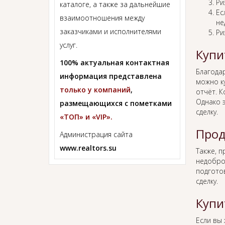
Ри
каталоге, а также за дальнейшие
Ес
взаимоотношения между
не
заказчиками и исполнителями
Ри
услуг.
Купи
100% актуальная контактная
Благода
информация представлена
можно к
только у компаний
,
отчёт. К
Однако 
размещающихся с пометками
сделку.
«ТОП» и «VIP».
Прод
Администрация сайта
www.realtors.su
Также, 
недобро
подгото
сделку.
Купи
Если вы