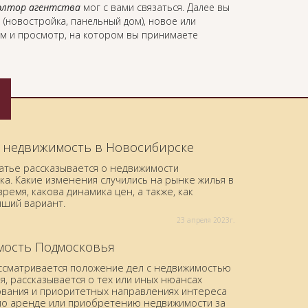
элтор агентства
мог с вами связаться. Далее вы
 (новостройка, панельный дом), новое или
ом и просмотр, на котором вы принимаете
 недвижимость в Новосибирске
татье рассказывается о недвижимости
а. Какие изменения случились на рынке жилья в
ремя, какова динамика цен, а также, как
чший вариант.
23 aпреля 2023г.
ость Подмосковья
ассматривается положение дел с недвижимостью
, рассказывается о тех или иных нюансах
вания и приоритетных направлениях интереса
по аренде или приобретению недвижимости за