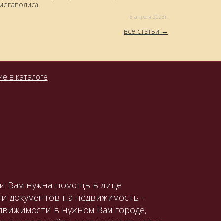
мегаполиса.
6 aпреля 2023г.
все статьи
е в каталоге
ли Вам нужна помощь в лице
и документов на недвижимость -
движимости в нужном Вам городе,