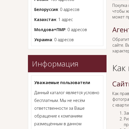
Покупка
Белоруссия
: 0 адресов
чтобы ж
может п
Казахстан
: 1 адрес
Аген
Молдова+ПМР
: 0 адресов
Обратит
Украина
: 0 адресов
сайте. В
характер
Информация
Как
Сайт
Уважаемые пользователи
Данный каталог является условно
Как пра
фотогра
бесплатным. Мы не несём
с кварти
ответственности за Ваше
За
обращение к компаниям
Ри
размещённым в данном
пр