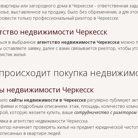
 квартиры или загородного дома в Черкесске - ответственная зад
ильё, выставленное на продажу, было без обременения, а для это
ровести только профессиональный риэлтор в Черкесске.
тство недвижимости Черкесск
ься в выбранное
агентство недвижимости Черкесска
можно п
ы оставляете заявку, далее с вами связывается риелтор, чтобы у
истик жилья.
 происходит покупка недвижимо
ы недвижимости Черкесск
вило
сайты недвижимости в Черкесске
регулярно публикуют ак
фиями и подробным описанием: этаж, площадь, количество комнат
рой, которую желаете купить, ваше
сотрудничество с риэлтором
явка в агентство недвижимости Черкесска.
элтор начинает проверять жильё на предмет юридической чистот
описанных в квартире людей.