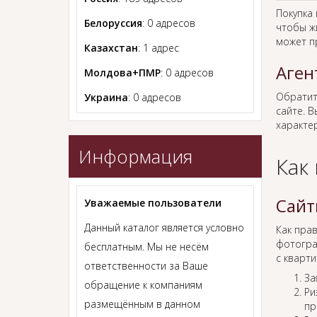
Покупка
Белоруссия
: 0 адресов
чтобы ж
может п
Казахстан
: 1 адрес
Аген
Молдова+ПМР
: 0 адресов
Обратит
Украина
: 0 адресов
сайте. В
характер
Информация
Как
Сайт
Уважаемые пользователи
Данный каталог является условно
Как пра
фотогра
бесплатным. Мы не несём
с кварти
ответственности за Ваше
За
обращение к компаниям
Ри
размещённым в данном
пр