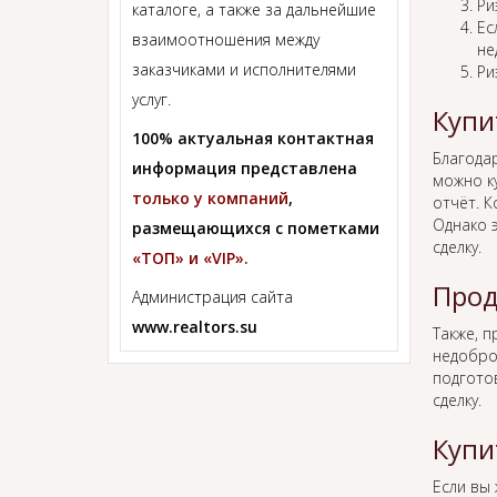
Ри
каталоге, а также за дальнейшие
Ес
взаимоотношения между
не
заказчиками и исполнителями
Ри
услуг.
Купи
100% актуальная контактная
Благода
информация представлена
можно к
только у компаний
,
отчёт. К
Однако 
размещающихся с пометками
сделку.
«ТОП» и «VIP».
Прод
Администрация сайта
www.realtors.su
Также, 
недобро
подгото
сделку.
Купи
Если вы