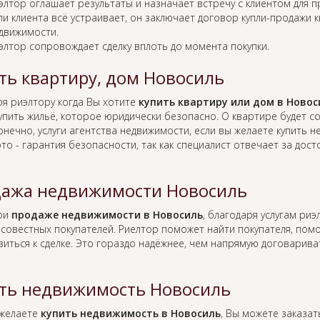
элтор оглашает результаты и назначает встречу с клиентом для 
ли клиента всё устраивает, он заключает договор купли-продажи 
движимости.
элтор сопровождает сделку вплоть до момента покупки.
ть квартиру, дом Новосиль
ря риэлтору когда Вы хотите
купить квартиру или дом в Новос
упить жильё, которое юридически безопасно. О квартире будет 
онечно, услуги агентства недвижимости, если вы желаете купить 
это - гарантия безопасности, так как специалист отвечает за д
ажа недвижимости Новосиль
при
продаже недвижимости в Новосиль
, благодаря услугам ри
совестных покупателей. Риелтор поможет найти покупателя, по
виться к сделке. Это гораздо надёжнее, чем напрямую договарив
ть недвижимость Новосиль
 желаете
купить недвижимость в Новосиль
, Вы можете заказат