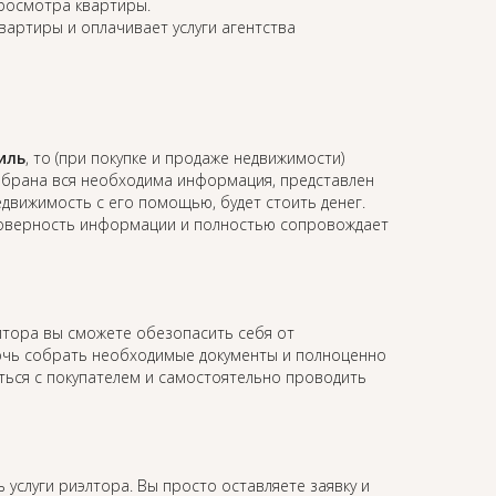
просмотра квартиры.
квартиры и оплачивает услуги агентства
иль
, то (при покупке и продаже недвижимости)
собрана вся необходима информация, представлен
недвижимость с его помощью, будет стоить денег.
остоверность информации и полностью сопровождает
элтора вы сможете обезопасить себя от
мочь собрать необходимые документы и полноценно
аться с покупателем и самостоятельно проводить
ь услуги риэлтора. Вы просто оставляете заявку и