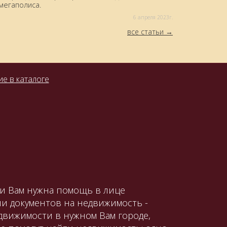
мегаполиса.
6 aпреля 2023г.
все статьи
е в каталоге
ли Вам нужна помощь в лице
и документов на недвижимость -
движимости в нужном Вам городе,