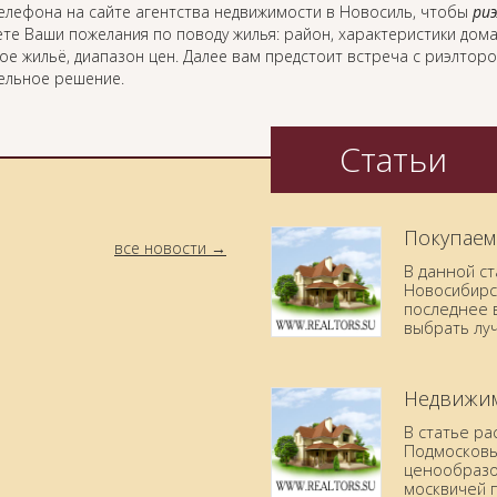
елефона на сайте агентства недвижимости в Новосиль, чтобы
ри
те Ваши пожелания по поводу жилья: район, характеристики дома
ое жильё, диапазон цен. Далее вам предстоит встреча с риэлтор
ельное решение.
Статьи
Покупаем
все новости
В данной с
Новосибирск
последнее в
выбрать лу
Недвижим
В статье р
Подмосковья
ценообразо
москвичей 