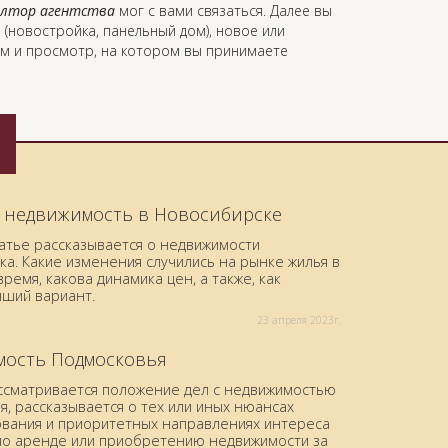
элтор агентства
мог с вами связаться. Далее вы
 (новостройка, панельный дом), новое или
ом и просмотр, на котором вы принимаете
 недвижимость в Новосибирске
татье рассказывается о недвижимости
а. Какие изменения случились на рынке жилья в
ремя, какова динамика цен, а также, как
чший вариант.
23 aпреля 2023г.
ость Подмосковья
ассматривается положение дел с недвижимостью
, рассказывается о тех или иных нюансах
вания и приоритетных направлениях интереса
по аренде или приобретению недвижимости за