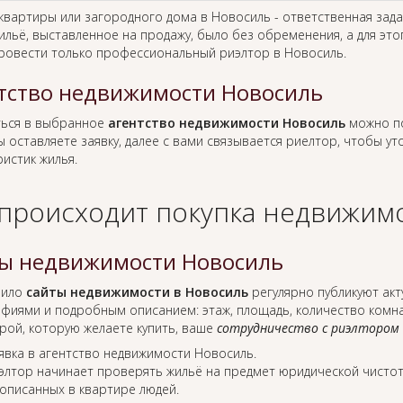
 квартиры или загородного дома в Новосиль - ответственная зад
ильё, выставленное на продажу, было без обременения, а для это
ровести только профессиональный риэлтор в Новосиль.
тство недвижимости Новосиль
ься в выбранное
агентство недвижимости Новосиль
можно по
ы оставляете заявку, далее с вами связывается риелтор, чтобы у
истик жилья.
 происходит покупка недвижимо
ы недвижимости Новосиль
вило
сайты недвижимости в Новосиль
регулярно публикуют акт
фиями и подробным описанием: этаж, площадь, количество комнат
рой, которую желаете купить, ваше
сотрудничество с риэлтором
явка в агентство недвижимости Новосиль.
элтор начинает проверять жильё на предмет юридической чистот
описанных в квартире людей.