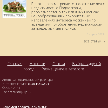
В статье рассматривается положение дел с
недвижимостью Подмосковья,
рассказывается о тех или иных нюансах
ценообразования и приоритетных
направлениях интереса москвичей по
аренде или приобретению недвижимости
за пределами мегаполиса.
6 aпреля 2023г.
все статьи
Главная
Новости
Статьи
Выбрать другой
город
Размещение в каталоге
Агентства недвижимости и риэлторы
Интернет каталог
«REALTORS.SU»
© 2022-2023
Все права защищены
Рекомендовать друзьям: