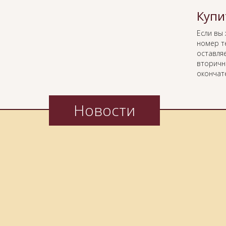
Купи
Если вы
номер т
оставляе
вторичн
окончат
Новости