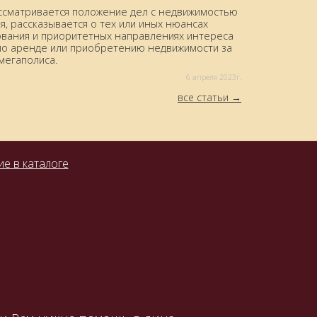
ассматривается положение дел с недвижимостью
, рассказывается о тех или иных нюансах
вания и приоритетных направлениях интереса
по аренде или приобретению недвижимости за
мегаполиса.
6 aпреля 2023г.
все статьи
е в каталоге