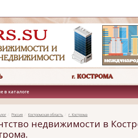
е в каталоге
алог
Россия
Костромская область
г. Кострома
нтство недвижимости в Костр
трома.