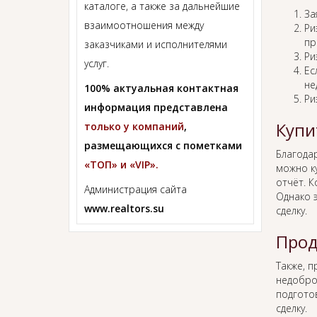
каталоге, а также за дальнейшие
За
взаимоотношения между
Ри
пр
заказчиками и исполнителями
Ри
услуг.
Ес
не
100% актуальная контактная
Ри
информация представлена
Купи
только у компаний
,
размещающихся с пометками
Благода
«ТОП» и «VIP».
можно к
отчёт. К
Администрация сайта
Однако 
www.realtors.su
сделку.
Прод
Также, 
недобро
подгото
сделку.