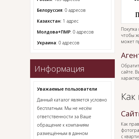
Белоруссия
: 0 адресов
Казахстан
: 1 адрес
Покупка
Молдова+ПМР
: 0 адресов
чтобы ж
может п
Украина
: 0 адресов
Аген
Обратит
Информация
сайте. В
характер
Уважаемые пользователи
Как
Данный каталог является условно
бесплатным. Мы не несём
Сайт
ответственности за Ваше
Как пра
обращение к компаниям
фотогра
размещённым в данном
с кварти