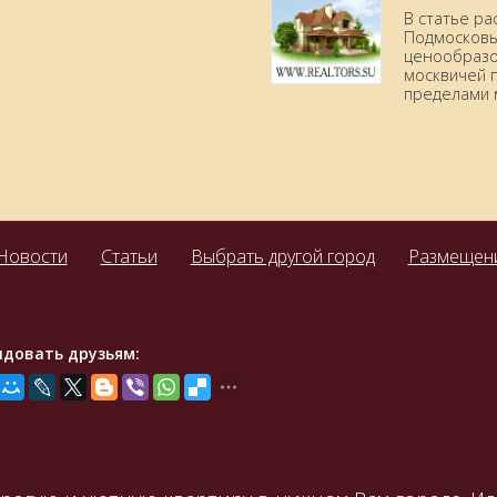
В статье р
Подмосковья
ценообразо
москвичей 
пределами 
Новости
Статьи
Выбрать другой город
Размещени
ндовать друзьям: