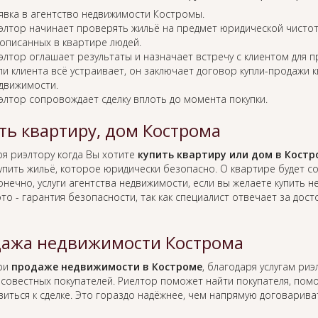
явка в агентство недвижимости Костромы.
элтор начинает проверять жильё на предмет юридической чистот
описанных в квартире людей.
элтор оглашает результаты и назначает встречу с клиентом для 
ли клиента всё устраивает, он заключает договор купли-продажи 
движимости.
элтор сопровождает сделку вплоть до момента покупки.
ть квартиру, дом Кострома
ря риэлтору когда Вы хотите
купить квартиру или дом в Костр
упить жильё, которое юридически безопасно. О квартире будет 
онечно, услуги агентства недвижимости, если вы желаете купить 
это - гарантия безопасности, так как специалист отвечает за д
ажа недвижимости Кострома
при
продаже недвижимости в Костроме
, благодаря услугам ри
совестных покупателей. Риелтор поможет найти покупателя, по
виться к сделке. Это гораздо надёжнее, чем напрямую договарив