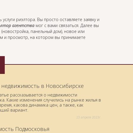
ь услуги риэлтора. Вы просто оставляете заявку и
элтор агентства
мог с вами связаться. Далее вы
 (новостройка, панельный дом), новое или
ом и просмотр, на котором вы принимаете
 недвижимость в Новосибирске
татье рассказывается о недвижимости
а. Какие изменения случились на рынке жилья в
ремя, какова динамика цен, а также, как
чший вариант.
23 aпреля 2023г.
ость Подмосковья