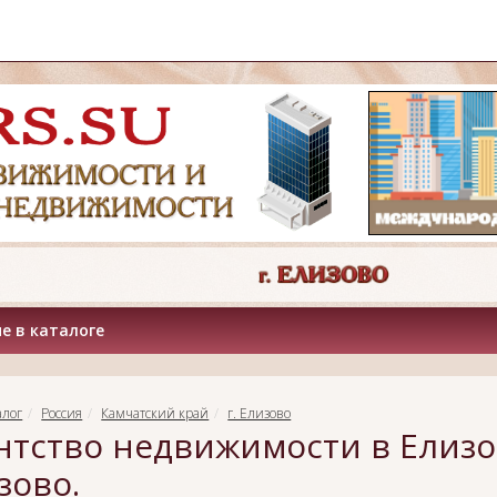
е в каталоге
алог
Россия
Камчатский край
г. Елизово
нтство недвижимости в Елизо
зово.