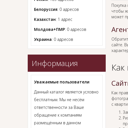
Покупка
Белоруссия
: 0 адресов
чтобы ж
может п
Казахстан
: 1 адрес
Аген
Молдова+ПМР
: 0 адресов
Обратит
Украина
: 0 адресов
сайте. В
характер
Информация
Как
Сайт
Уважаемые пользователи
Данный каталог является условно
Как пра
фотогра
бесплатным. Мы не несём
с кварти
ответственности за Ваше
За
обращение к компаниям
Ри
размещённым в данном
пр