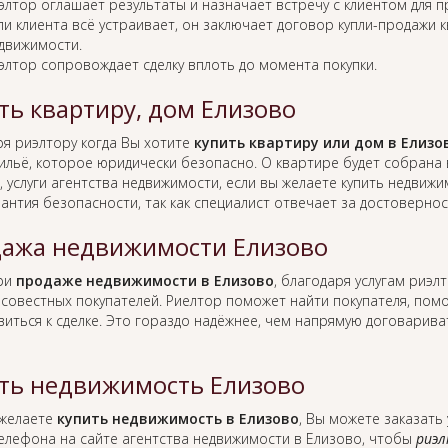
элтор оглашает результаты и назначает встречу с клиентом для 
ли клиента всё устраивает, он заключает договор купли-продажи 
движимости.
элтор сопровождает сделку вплоть до момента покупки.
ть квартиру, дом Елизово
ря риэлтору когда Вы хотите
купить квартиру или дом в Елизо
жильё, которое юридически безопасно. О квартире будет собрана
 услуги агентства недвижимости, если вы желаете купить недвижи
рантия безопасности, так как специалист отвечает за достоверн
ажа недвижимости Елизово
при
продаже недвижимости в Елизово
, благодаря услугам риэ
совестных покупателей. Риелтор поможет найти покупателя, по
виться к сделке. Это гораздо надёжнее, чем напрямую договарив
ть недвижимость Елизово
 желаете
купить недвижимость в Елизово
, Вы можете заказать 
елефона на сайте агентства недвижимости в Елизово, чтобы
риэл