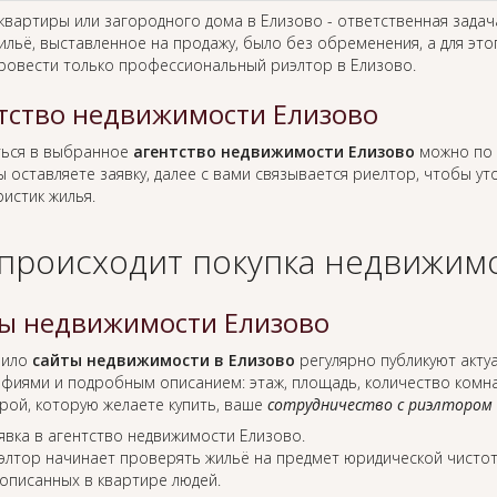
 квартиры или загородного дома в Елизово - ответственная зада
ильё, выставленное на продажу, было без обременения, а для это
ровести только профессиональный риэлтор в Елизово.
тство недвижимости Елизово
ься в выбранное
агентство недвижимости Елизово
можно по 
ы оставляете заявку, далее с вами связывается риелтор, чтобы у
истик жилья.
 происходит покупка недвижимо
ы недвижимости Елизово
вило
сайты недвижимости в Елизово
регулярно публикуют акту
фиями и подробным описанием: этаж, площадь, количество комнат
рой, которую желаете купить, ваше
сотрудничество с риэлтором
явка в агентство недвижимости Елизово.
элтор начинает проверять жильё на предмет юридической чистот
описанных в квартире людей.