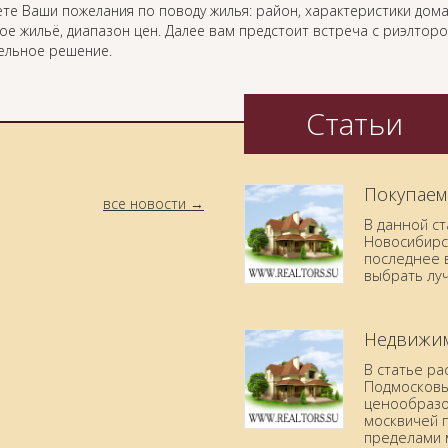
те Ваши пожелания по поводу жилья: район, характеристики дома
ое жильё, диапазон цен. Далее вам предстоит встреча с риэлтор
ельное решение.
Статьи
Покупаем
все новости
В данной с
Новосибирск
последнее в
выбрать лу
Недвижим
В статье р
Подмосковья
ценообразо
москвичей 
пределами 