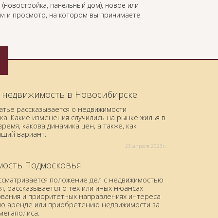
 (новостройка, панельный дом), новое или
ом и просмотр, на котором вы принимаете
 недвижимость в Новосибирске
татье рассказывается о недвижимости
а. Какие изменения случились на рынке жилья в
ремя, какова динамика цен, а также, как
чший вариант.
23 aпреля 2023г.
ость Подмосковья
ассматривается положение дел с недвижимостью
, рассказывается о тех или иных нюансах
вания и приоритетных направлениях интереса
по аренде или приобретению недвижимости за
мегаполиса.