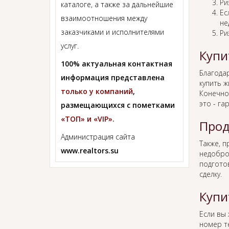
Ри
каталоге, а также за дальнейшие
Ес
взаимоотношения между
не
заказчиками и исполнителями
Ри
услуг.
Купи
100% актуальная контактная
Благода
информация представлена
купить 
только у компаний
,
Конечно,
это - га
размещающихся с пометками
«ТОП» и «VIP».
Прод
Администрация сайта
Также, 
www.realtors.su
недобро
подгото
сделку.
Купи
Если вы
номер т