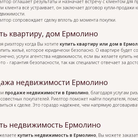
элтор оглашает результаты и назначает встречу с клиентом для 
ли клиента всё устраивает, он заключает договор купли-продажи 
движимости.
элтор сопровождает сделку вплоть до момента покупки.
ть квартиру, дом Ермолино
ря риэлтору когда Вы хотите
купить квартиру или дом в Ермо
упить жильё, которое юридически безопасно. О квартире будет 
онечно, услуги агентства недвижимости, если вы желаете купить 
это - гарантия безопасности, так как специалист отвечает за д
ажа недвижимости Ермолино
при
продаже недвижимости в Ермолино
, благодаря услугам ри
совестных покупателей. Риелтор поможет найти покупателя, по
виться к сделке. Это гораздо надёжнее, чем напрямую договарив
ть недвижимость Ермолино
 желаете
купить недвижимость в Ермолино
, Вы можете заказат