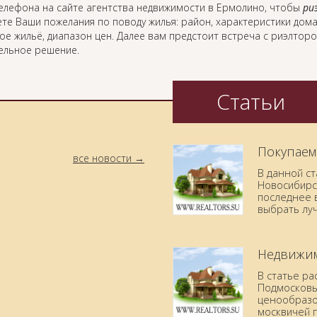
елефона на сайте агентства недвижимости в Ермолино, чтобы
ри
те Ваши пожелания по поводу жилья: район, характеристики дома
ое жильё, диапазон цен. Далее вам предстоит встреча с риэлтор
ельное решение.
Статьи
Покупаем
все новости
В данной с
Новосибирск
последнее в
выбрать лу
Недвижим
В статье р
Подмосковья
ценообразо
москвичей 