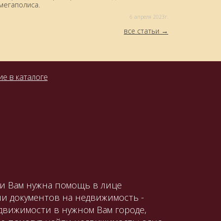
мегаполиса.
6 aпреля 2023г.
все статьи
е в каталоге
ли Вам нужна помощь в лице
и документов на недвижимость -
движимости в нужном Вам городе,