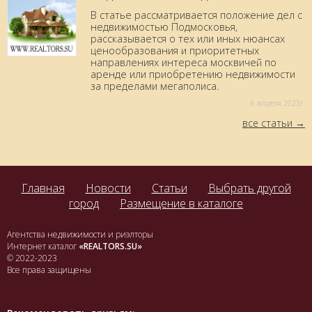
В статье рассматривается положение дел с
недвижимостью Подмосковья,
рассказывается о тех или иных нюансах
ценообразования и приоритетных
направлениях интереса москвичей по
аренде или приобретению недвижимости
за пределами мегаполиса.
6 aпреля 2023г.
все статьи
Главная
Новости
Статьи
Выбрать другой
город
Размещение в каталоге
Агентства недвижимости и риэлторы
Интернет каталог
«REALTORS.SU»
© 2022-2023
Все права защищены