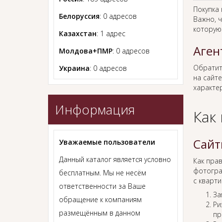
Покупка
Белоруссия
: 0 адресов
Важно, ч
которую
Казахстан
: 1 адрес
Аген
Молдова+ПМР
: 0 адресов
Обратит
Украина
: 0 адресов
на сайте
характер
Информация
Как
Сайт
Уважаемые пользователи
Данный каталог является условно
Как пра
фотогра
бесплатным. Мы не несём
с кварти
ответственности за Ваше
За
обращение к компаниям
Ри
размещённым в данном
пр