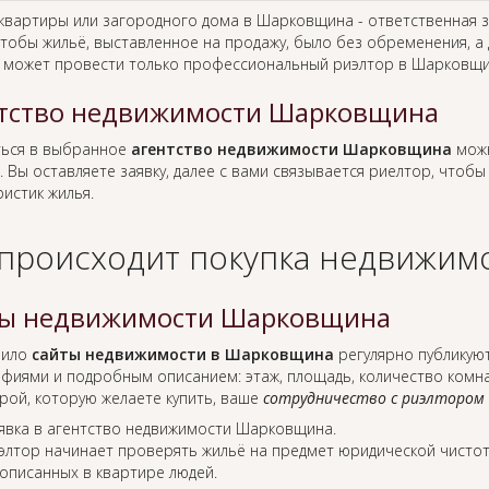
 квартиры или загородного дома в Шарковщина - ответственная 
тобы жильё, выставленное на продажу, было без обременения, а 
 может провести только профессиональный риэлтор в Шарковщи
тство недвижимости Шарковщина
ься в выбранное
агентство недвижимости Шарковщина
можн
. Вы оставляете заявку, далее с вами связывается риелтор, чтоб
истик жилья.
 происходит покупка недвижимо
ы недвижимости Шарковщина
вило
сайты недвижимости в Шарковщина
регулярно публикуют
фиями и подробным описанием: этаж, площадь, количество комнат
рой, которую желаете купить, ваше
сотрудничество с риэлтором
явка в агентство недвижимости Шарковщина.
элтор начинает проверять жильё на предмет юридической чистот
описанных в квартире людей.