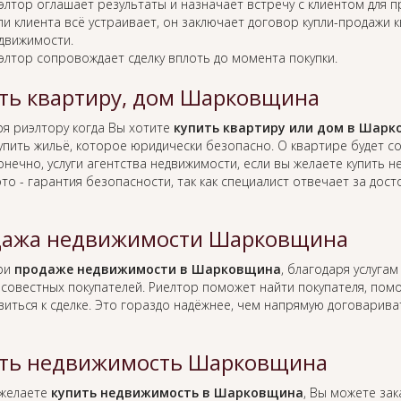
элтор оглашает результаты и назначает встречу с клиентом для 
ли клиента всё устраивает, он заключает договор купли-продажи 
движимости.
элтор сопровождает сделку вплоть до момента покупки.
ть квартиру, дом Шарковщина
ря риэлтору когда Вы хотите
купить квартиру или дом в Шар
упить жильё, которое юридически безопасно. О квартире будет 
онечно, услуги агентства недвижимости, если вы желаете купить 
это - гарантия безопасности, так как специалист отвечает за д
ажа недвижимости Шарковщина
при
продаже недвижимости в Шарковщина
, благодаря услуга
совестных покупателей. Риелтор поможет найти покупателя, по
виться к сделке. Это гораздо надёжнее, чем напрямую договарив
ть недвижимость Шарковщина
 желаете
купить недвижимость в Шарковщина
, Вы можете зак