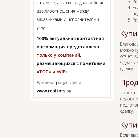
Ри
каталоге, а также за дальнейшие
Ес
взаимоотношения между
не
заказчиками и исполнителями
Ри
услуг.
Купи
100% актуальная контактная
Благода
информация представлена
можно к
только у компаний
,
отчёт. К
Однако 
размещающихся с пометками
сделку.
«ТОП» и «VIP».
Прод
Администрация сайта
www.realtors.su
Также, 
недобро
подгото
сделку.
Купи
Если вы