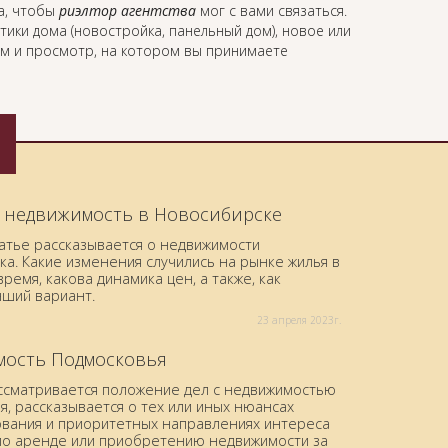
а, чтобы
риэлтор агентства
мог с вами связаться.
тики дома (новостройка, панельный дом), новое или
ом и просмотр, на котором вы принимаете
 недвижимость в Новосибирске
татье рассказывается о недвижимости
а. Какие изменения случились на рынке жилья в
ремя, какова динамика цен, а также, как
чший вариант.
23 aпреля 2023г.
ость Подмосковья
ассматривается положение дел с недвижимостью
, рассказывается о тех или иных нюансах
вания и приоритетных направлениях интереса
по аренде или приобретению недвижимости за