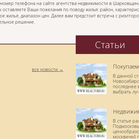
и номер телефона на сайте агентства недвижимости в Шарковщин
 оставляете Ваши пожелания по поводу жилья: район, характерис
ое жильё, диапазон цен. Далее вам предстоит встреча с риэлтор
ельное решение.
Статьи
Покупаем
все новости
В данной с
Новосибирск
последнее в
выбрать лу
Недвижим
В статье р
Подмосковья
ценообразо
москвичей 