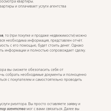
просмотра квартиры.
квартиры и оплачивает услуги агентства
ке
, то (при покупке и продаже недвижимости) можно
 вся необходима информация, представлен отчёт.
мость с его помощью, будет стоить денег. Однако
ость информации и полностью сопровождает сделку.
лтора вы сможете обезопасить себя от
мочь собрать необходимые документы и полноценно
аться с покупателем и самостоятельно проводить
услуги риэлтора. Вы просто оставляете заявку и
тор агентства
мог с вами связаться. Далее вы