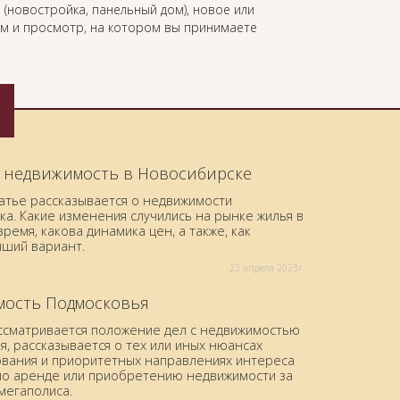
 (новостройка, панельный дом), новое или
ом и просмотр, на котором вы принимаете
 недвижимость в Новосибирске
татье рассказывается о недвижимости
а. Какие изменения случились на рынке жилья в
ремя, какова динамика цен, а также, как
чший вариант.
23 aпреля 2023г.
ость Подмосковья
ассматривается положение дел с недвижимостью
, рассказывается о тех или иных нюансах
вания и приоритетных направлениях интереса
по аренде или приобретению недвижимости за
мегаполиса.