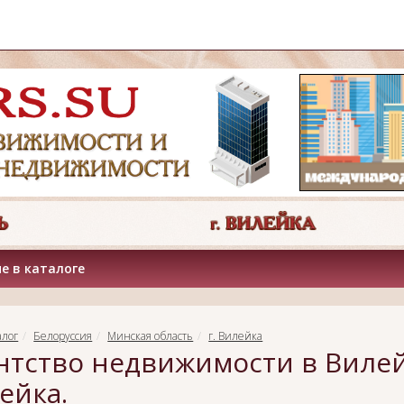
е в каталоге
алог
Белоруссия
Минская область
г. Вилейка
нтство недвижимости в Вилей
ейка.