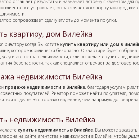
элтор оглашает результаты и назначает встречу с клиентом для 
ли клиента всё устраивает, он заключает договор купли-продажи 
движимости.
элтор сопровождает сделку вплоть до момента покупки.
ть квартиру, дом Вилейка
ря риэлтору когда Вы хотите
купить квартиру или дом в Вилей
жильё, которое юридически безопасно. О квартире будет собрана
 услуги агентства недвижимости, если вы желаете купить недвижи
рантия безопасности, так как специалист отвечает за достоверн
ажа недвижимости Вилейка
при
продаже недвижимости в Вилейке
, благодаря услугам риэ
совестных покупателей. Риелтор поможет найти покупателя, по
виться к сделке. Это гораздо надёжнее, чем напрямую договарив
ть недвижимость Вилейка
 желаете
купить недвижимость в Вилейке
, Вы можете заказать 
елефона на сайте агентства недвижимости в Вилейке, чтобы
риэл