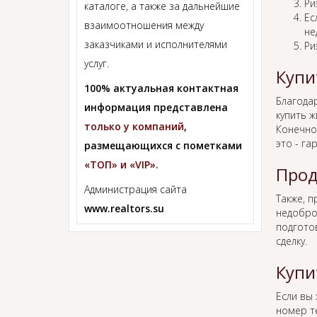
Ри
каталоге, а также за дальнейшие
Ес
взаимоотношения между
не
заказчиками и исполнителями
Ри
услуг.
Купи
100% актуальная контактная
Благода
информация представлена
купить 
только у компаний
,
Конечно,
это - га
размещающихся с пометками
«ТОП» и «VIP».
Прод
Администрация сайта
Также, 
www.realtors.su
недобро
подгото
сделку.
Купи
Если вы
номер т