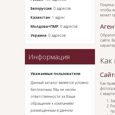
Покупка
Белоруссия
: 0 адресов
чтобы ж
может п
Казахстан
: 1 адрес
Аген
Молдова+ПМР
: 0 адресов
Обратит
Украина
: 0 адресов
сайте. В
характер
Информация
Как
Сайт
Уважаемые пользователи
Данный каталог является условно
Как пра
фотогра
бесплатным. Мы не несём
с кварти
ответственности за Ваше
За
обращение к компаниям
Ри
размещённым в данном
пр