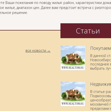
те Ваши пожелания по поводу жилья: район, характеристики дома
ое жильё, диапазон цен. Далее вам предстоит встреча с риэлтор
ельное решение.
Статьи
Покупаем
все новости
В данной с
Новосибирск
последнее в
выбрать лу
Недвижим
В статье р
Подмосковья
ценообразо
москвичей 
пределами 