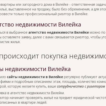
 квартиры или загородного дома в Вилейке - ответственная задач
ильё, выставленное на продажу, было без обременения, а для это
ровести только профессиональный риэлтор в Вилейке.
тство недвижимости Вилейка
ься в выбранное
агентство недвижимости Вилейки
можно по 
ы оставляете заявку, далее с вами связывается риелтор, чтобы у
истик жилья.
 происходит покупка недвижимо
ы недвижимости Вилейка
вило
сайты недвижимости в Вилейке
регулярно публикуют акту
фиями и подробным описанием: этаж, площадь, количество комнат
рой, которую желаете купить, ваше
сотрудничество с риэлтором
явка в агентство недвижимости Вилейки.
элтор начинает проверять жильё на предмет юридической чистот
описанных в квартире людей.