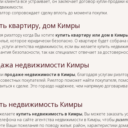
ли клиента всё устраивает, он заключает договор купли-продажи 
движимости.
элтор сопровождает сделку вплоть до момента покупки.
ть квартиру, дом Кимры
ря риэлтору когда Вы хотите
купить квартиру или дом в Кимр
жильё, которое юридически безопасно. О квартире будет собрана
 услуги агентства недвижимости, если вы желаете купить недвижи
рантия безопасности, так как специалист отвечает за достоверн
ажа недвижимости Кимры
при
продаже недвижимости в Кимры
, благодаря услугам риэлт
совестных покупателей. Риелтор поможет найти покупателя, по
виться к сделке. Это гораздо надёжнее, чем напрямую договарив
ть недвижимость Кимры
 желаете
купить недвижимость в Кимры
, Вы можете заказать у
елефона на сайте агентства недвижимости в Кимры, чтобы
риэлт
те Ваши пожелания по поводу жилья: район, характеристики дома