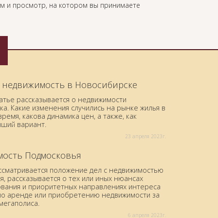
ом и просмотр, на котором вы принимаете
 недвижимость в Новосибирске
татье рассказывается о недвижимости
а. Какие изменения случились на рынке жилья в
ремя, какова динамика цен, а также, как
чший вариант.
23 aпреля 2023г.
ость Подмосковья
ассматривается положение дел с недвижимостью
, рассказывается о тех или иных нюансах
вания и приоритетных направлениях интереса
по аренде или приобретению недвижимости за
мегаполиса.
6 aпреля 2023г.