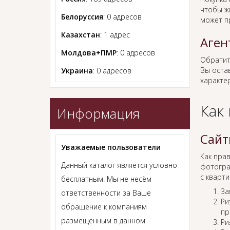
чтобы ж
Белоруссия
: 0 адресов
может п
Казахстан
: 1 адрес
Аген
Молдова+ПМР
: 0 адресов
Обратит
Вы остав
Украина
: 0 адресов
характер
Как
Информация
Сайт
Уважаемые пользователи
Как пра
Данный каталог является условно
фотогра
с кварти
бесплатным. Мы не несём
За
ответственности за Ваше
Ри
обращение к компаниям
пр
размещённым в данном
Ри