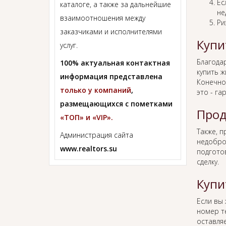
Ес
каталоге, а также за дальнейшие
не
взаимоотношения между
Ри
заказчиками и исполнителями
Купи
услуг.
Благода
100% актуальная контактная
купить 
информация представлена
Конечно,
только у компаний
,
это - га
размещающихся с пометками
Прод
«ТОП» и «VIP».
Также, 
Администрация сайта
недобро
www.realtors.su
подгото
сделку.
Купи
Если вы
номер т
оставляе