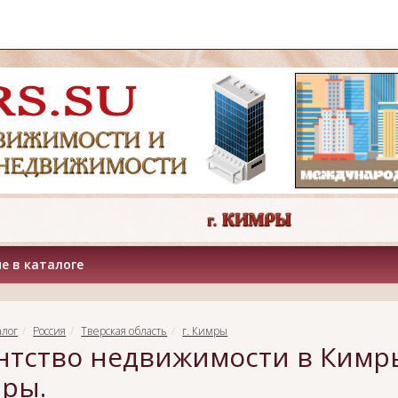
е в каталоге
алог
Россия
Тверская область
г. Кимры
нтство недвижимости в Кимр
ры.