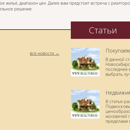
ое жильё, диапазон цен. Далее вам предстоит встреча с риэлтор
ельное решение.
Статьи
Покупаем
все новости
В данной с
Новосибирск
последнее в
выбрать лу
Недвижим
В статье р
Подмосковья
ценообразо
москвичей 
пределами 