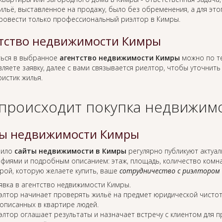
ильё, выставленное на продажу, было без обременения, а для это
ровести только профессиональный риэлтор в Кимры.
тство недвижимости Кимры
ься в выбранное
агентство недвижимости Кимры
можно по те
ляете заявку, далее с вами связывается риелтор, чтобы уточнить
истик жилья.
 происходит покупка недвижимо
ы недвижимости Кимры
вило
сайты недвижимости в Кимры
регулярно публикуют актуа
фиями и подробным описанием: этаж, площадь, количество комнат
рой, которую желаете купить, ваше
сотрудничество с риэлтором
явка в агентство недвижимости Кимры.
элтор начинает проверять жильё на предмет юридической чистот
описанных в квартире людей.
элтор оглашает результаты и назначает встречу с клиентом для 